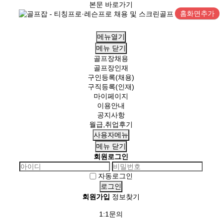
본문 바로가기
홈화면추가
메뉴열기
메뉴
닫기
골프장채용
골프장인재
구인등록(채용)
구직등록(인재)
마이페이지
이용안내
공지사항
월급,취업후기
사용자메뉴
메뉴
닫기
회원로그인
자동로그인
회원가입
정보찾기
1:1문의