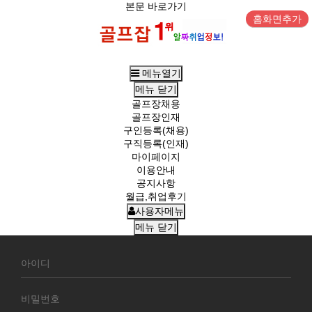
본문 바로가기
홈화면추가
메뉴열기
메뉴
닫기
골프장채용
골프장인재
구인등록(채용)
구직등록(인재)
마이페이지
이용안내
공지사항
월급,취업후기
사용자메뉴
메뉴
닫기
회
원
로
그
인