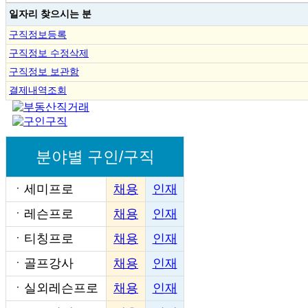
일자리 찾으시는 분
구직정보등록
구직정보 수정삭제
구직정보 보관함
결제내역조회
분야별 구인/구직
ㆍ
세미프로
채용
인재
ㆍ
레슨프로
채용
인재
ㆍ
티칭프로
채용
인재
ㆍ
골프강사
채용
인재
ㆍ
실외레슨프로
채용
인재