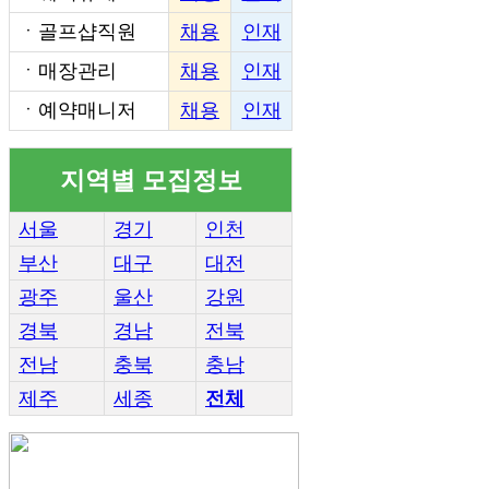
ㆍ
골프샵직원
채용
인재
ㆍ
매장관리
채용
인재
ㆍ
예약매니저
채용
인재
지역별 모집정보
서울
경기
인천
부산
대구
대전
광주
울산
강원
경북
경남
전북
전남
충북
충남
제주
세종
전체