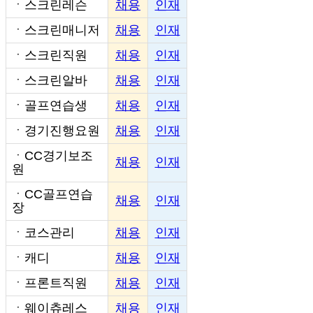
ㆍ
스크린레슨
채용
인재
ㆍ
스크린매니저
채용
인재
ㆍ
스크린직원
채용
인재
ㆍ
스크린알바
채용
인재
ㆍ
골프연습생
채용
인재
ㆍ
경기진행요원
채용
인재
ㆍ
CC경기보조
채용
인재
원
ㆍ
CC골프연습
채용
인재
장
ㆍ
코스관리
채용
인재
ㆍ
캐디
채용
인재
ㆍ
프론트직원
채용
인재
ㆍ
웨이츄레스
채용
인재