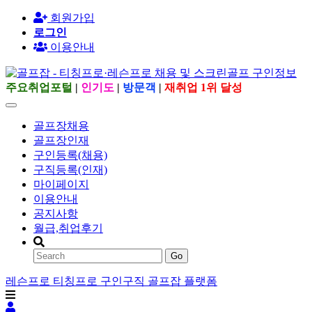
회원가입
로그인
이용안내
주요취업포털
|
인기도
|
방문객
|
재취업 1위 달성
골프장채용
골프장인재
구인등록(채용)
구직등록(인재)
마이페이지
이용안내
공지사항
월급,취업후기
Go
레슨프로 티칭프로 구인구직 골프잡 플랫폼