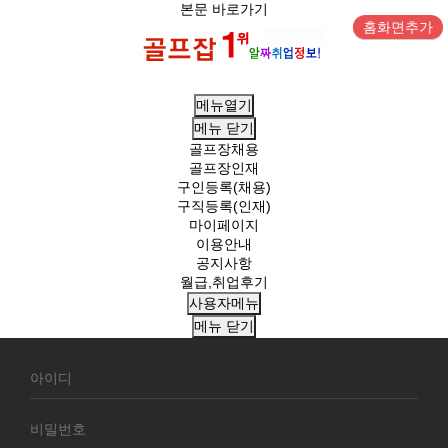
본문 바로가기
홈화면추가
메뉴열기
메뉴
닫기
골프장채용
골프장인재
구인등록(채용)
구직등록(인재)
마이페이지
이용안내
공지사항
월급,취업후기
사용자메뉴
메뉴
닫기
회
원
로
그
인