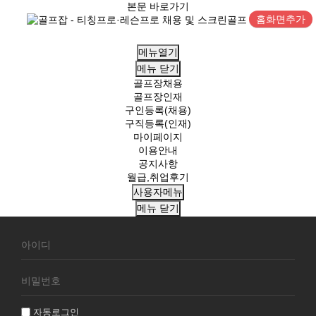
본문 바로가기
홈화면추가
메뉴열기
메뉴
닫기
골프장채용
골프장인재
구인등록(채용)
구직등록(인재)
마이페이지
이용안내
공지사항
월급,취업후기
사용자메뉴
메뉴
닫기
회
원
로
그
인
자동로그인