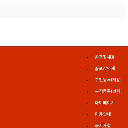
골프장채용
골프장인재
구인등록(채용)
구직등록(인재)
마이페이지
이용안내
공지사항