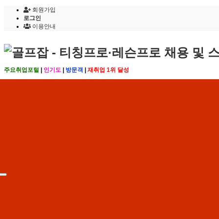
회원가입
로그인
이용안내
주요취업포털
|
인기도
|
방문객
|
재취업 1위 달성