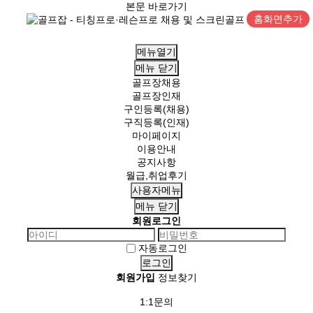
본문 바로가기
홈화면추가
메뉴열기
메뉴
닫기
골프장채용
골프장인재
구인등록(채용)
구직등록(인재)
마이페이지
이용안내
공지사항
월급,취업후기
사용자메뉴
메뉴
닫기
회원로그인
자동로그인
회원가입
정보찾기
1:1문의