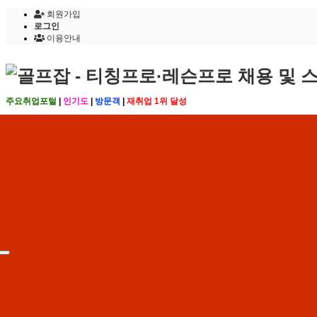
회원가입
로그인
이용안내
주요취업포털
|
인기도
|
방문객
|
재취업 1위 달성