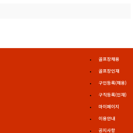
골프장채용
골프장인재
구인등록(채용)
구직등록(인재)
마이페이지
이용안내
공지사항