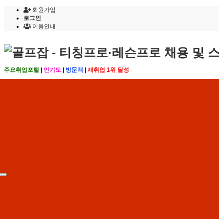
회원가입
로그인
이용안내
주요취업포털
|
인기도
|
방문객
|
재취업 1위 달성