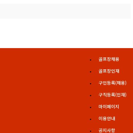
골프장채용
골프장인재
구인등록(채용)
구직등록(인재)
마이페이지
이용안내
공지사항