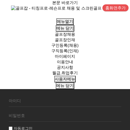
본문 바로가기
홈화면추가
메뉴열기
메뉴
닫기
골프장채용
골프장인재
구인등록(채용)
구직등록(인재)
마이페이지
이용안내
공지사항
월급,취업후기
사용자메뉴
메뉴
닫기
회
원
로
그
인
자동로그인