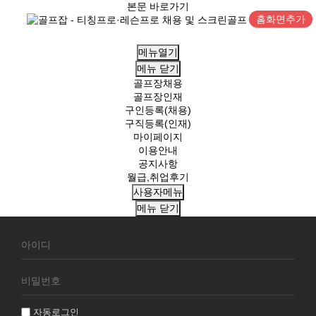
본문 바로가기
홈화면추가
메뉴열기
메뉴
닫기
골프장채용
골프장인재
구인등록(채용)
구직등록(인재)
마이페이지
이용안내
공지사항
월급,취업후기
사용자메뉴
메뉴
닫기
회
원
로
그
인
자동로그인