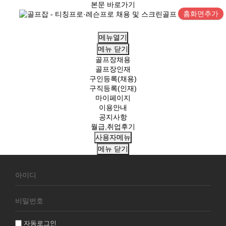
본문 바로가기
홈화면추가
메뉴열기
메뉴
닫기
골프장채용
골프장인재
구인등록(채용)
구직등록(인재)
마이페이지
이용안내
공지사항
월급,취업후기
사용자메뉴
메뉴
닫기
회
원
로
그
인
자동로그인