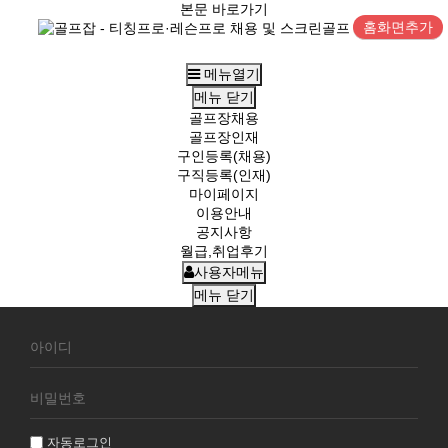
본문 바로가기
홈화면추가
메뉴열기
메뉴
닫기
골프장채용
골프장인재
구인등록(채용)
구직등록(인재)
마이페이지
이용안내
공지사항
월급,취업후기
사용자메뉴
메뉴
닫기
회
원
로
그
인
자동로그인