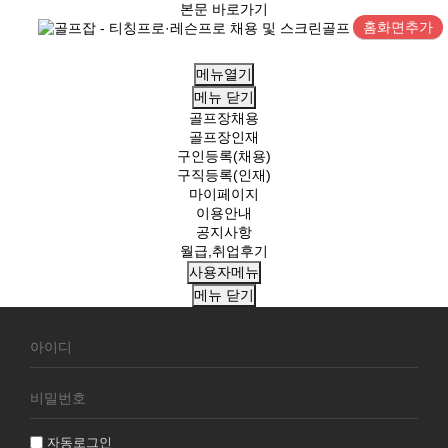
본문 바로가기
홈화면추가
메뉴열기
메뉴
닫기
골프장채용
골프장인재
구인등록(채용)
구직등록(인재)
마이페이지
이용안내
공지사항
월급,취업후기
사용자메뉴
메뉴
닫기
회
원
로
그
인
자동로그인