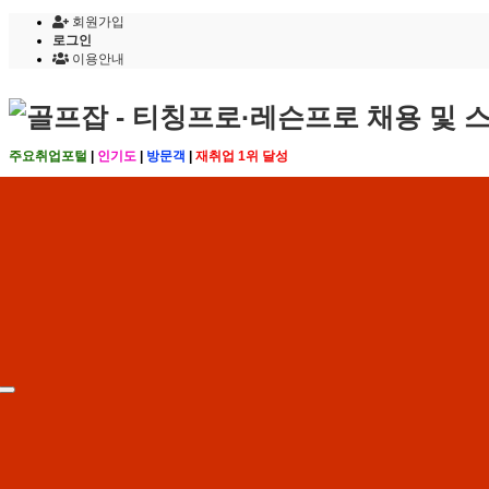
회원가입
로그인
이용안내
주요취업포털
|
인기도
|
방문객
|
재취업 1위 달성