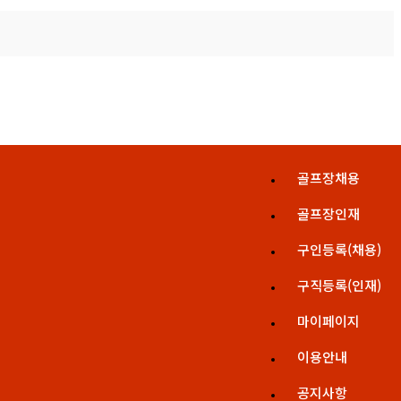
골프장채용
골프장인재
구인등록(채용)
구직등록(인재)
마이페이지
이용안내
공지사항