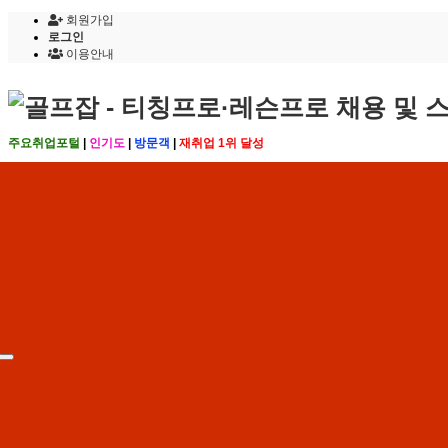
회원가입
로그인
이용안내
주요취업포털
|
인기도
|
방문객
|
재취업 1위 달성