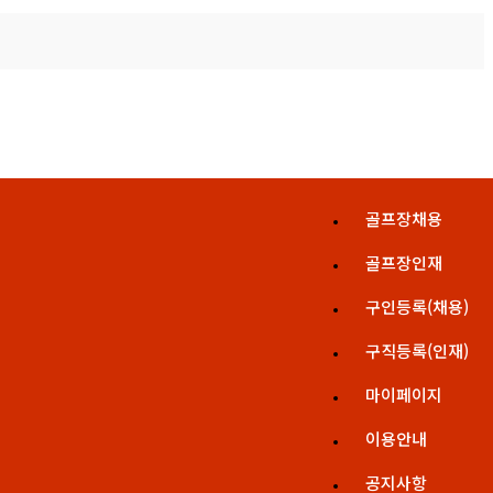
골프장채용
골프장인재
구인등록(채용)
구직등록(인재)
마이페이지
이용안내
공지사항