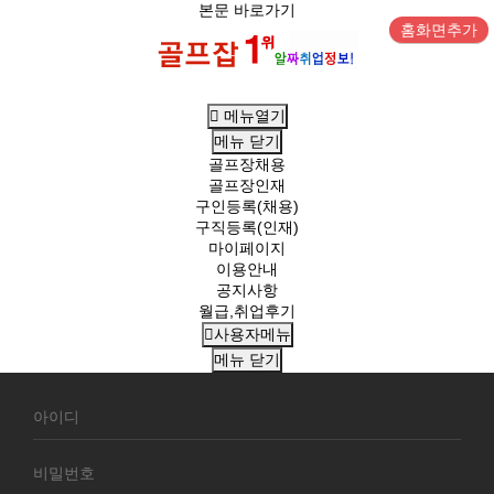
본문 바로가기
홈화면추가
메뉴열기
메뉴
닫기
골프장채용
골프장인재
구인등록(채용)
구직등록(인재)
마이페이지
이용안내
공지사항
월급,취업후기
사용자메뉴
메뉴
닫기
회
원
로
그
인