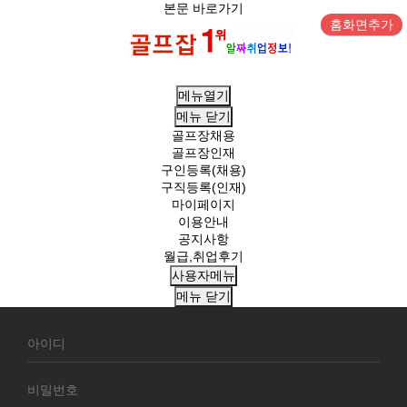
본문 바로가기
홈화면추가
메뉴열기
메뉴
닫기
골프장채용
골프장인재
구인등록(채용)
구직등록(인재)
마이페이지
이용안내
공지사항
월급,취업후기
사용자메뉴
메뉴
닫기
회
원
로
그
인