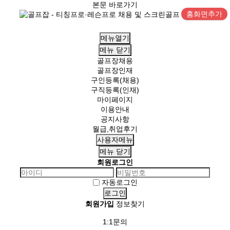
본문 바로가기
홈화면추가
메뉴열기
메뉴
닫기
골프장채용
골프장인재
구인등록(채용)
구직등록(인재)
마이페이지
이용안내
공지사항
월급,취업후기
사용자메뉴
메뉴
닫기
회원로그인
자동로그인
회원가입
정보찾기
1:1문의