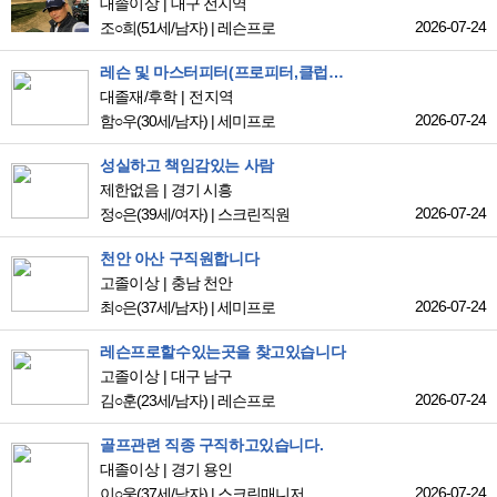
대졸이상
대구 전지역
2026-07-24
조○희
(51세/남자)
|
레슨프로
레슨 및 마스터피터(프로피터,클럽어셈블리) 자리 찾고있습니다
대졸재/후학
전지역
2026-07-24
함○우
(30세/남자)
|
세미프로
성실하고 책임감있는 사람
제한없음
경기 시흥
2026-07-24
정○은
(39세/여자)
|
스크린직원
천안 아산 구직원합니다
고졸이상
충남 천안
2026-07-24
최○은
(37세/남자)
|
세미프로
레슨프로할수있는곳을 찾고있습니다
고졸이상
대구 남구
2026-07-24
김○훈
(23세/남자)
|
레슨프로
골프관련 직종 구직하고있습니다.
대졸이상
경기 용인
2026-07-24
이○웅
(37세/남자)
|
스크린매니저