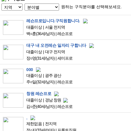
원하는 구직분야를 선택해보세요.
레슨프로입니다.구직원합니다.
대졸이상
서울 전지역
백○훈
(36세/남자)
|
레슨프로
대구 내 오전레슨 일자리 구합니다
대졸이상
대구 전지역
장○영
(31세/남자)
|
세미프로
000
대졸이상
광주 광산
주○일
(32세/남자)
|
레슨프로
창원 레슨프로
대졸이상
경남 창원
김○준
(40세/남자)
|
레슨프로
.
제한없음
전지역
정○지
(33세/여자)
|
프론트직원