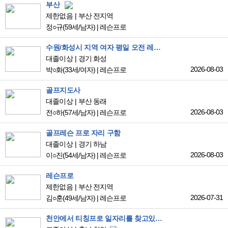
부산
제한없음
부산 전지역
정○규
(59세/남자)
|
레슨프로
수원/화성시 지역 여자 평일 오전 레슨 구직 희망합니다
대졸이상
경기 화성
2026-08-03
박○화
(33세/여자)
|
레슨프로
골프지도사
대졸이상
부산 동래
2026-08-03
전○하
(57세/남자)
|
레슨프로
골프레슨 프로 자리 구함
대졸이상
경기 하남
2026-08-03
이○진
(54세/남자)
|
레슨프로
레슨프로
제한없음
부산 전지역
2026-07-31
김○훈
(49세/남자)
|
레슨프로
천안에서 티칭프로 일자리를 찾고있습니다