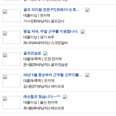
골프 피지컬 전문 PT(트레이너) 희망합니다.
대졸이상
전지역
기○서
(30세/남자)
|
골프강사
평일 저녁, 주말 근무를 지원합니다.
대졸이상
경기 파주
채○우
(44세/여자)
|
스크린알바
골프연습생
대졸재/후학
인천 전지역
문○열
(26세/남자)
|
골프연습생
26년 5월 중순부터 근무할 근무지를 찾고있습니다
대졸재/후학
전지역
김○윤
(27세/남자)
|
세미프로
레슨할곳 찾습니다~~^^
대졸이상
울산 전지역
최○봉
(46세/남자)
|
레슨프로