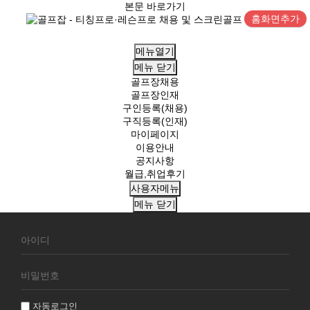
본문 바로가기
홈화면추가
메뉴열기
메뉴
닫기
골프장채용
골프장인재
구인등록(채용)
구직등록(인재)
마이페이지
이용안내
공지사항
월급,취업후기
사용자메뉴
메뉴
닫기
회
원
로
그
인
자동로그인