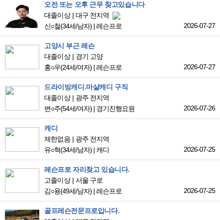
오전 또는 오후 근무 찾고있습니다
대졸이상
대구 전지역
2026-07-27
신○철
(34세/남자)
|
레슨프로
고양시 부근 레슨
대졸이상
경기 고양
2026-07-27
홍○우
(24세/여자)
|
레슨프로
드라이빙캐디.마샬캐디 구직
대졸이상
광주 전지역
2026-07-26
변○주
(54세/여자)
|
경기진행요원
캐디
제한없음
광주 전지역
2026-07-25
유○혁
(34세/남자)
|
캐디
레슨프로 자리찾고 있습니다.
고졸이상
서울 구로
2026-07-25
김○용
(49세/남자)
|
레슨프로
골프레슨전문프로입니다.