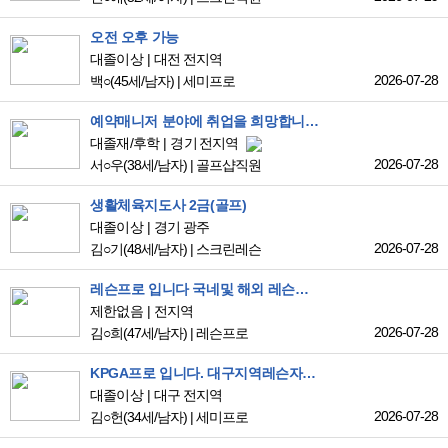
오전 오후 가능
대졸이상
대전 전지역
2026-07-28
백○
(45세/남자)
|
세미프로
예약매니저 분야에 취업을 희망합니다.
대졸재/후학
경기 전지역
2026-07-28
서○우
(38세/남자)
|
골프샵직원
생활체육지도사 2금(골프)
대졸이상
경기 광주
2026-07-28
김○기
(48세/남자)
|
스크린레슨
레슨프로 입니다 국네및 해외 레슨경럭
제한없음
전지역
2026-07-28
김○희
(47세/남자)
|
레슨프로
KPGA프로 입니다. 대구지역레슨자리 찾고 있습니다
대졸이상
대구 전지역
2026-07-28
김○헌
(34세/남자)
|
세미프로