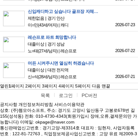
신입캐디하고 싶습니다 골프장 자체에서 교육하는곳 찾습니다 양성센터 이런곳말구요
제한없음
경기 안산
2026-07-23
이○민
(43세/여자)
|
캐디
레슨프로 파트 희망합니다
대졸이상
경기 성남
2026-07-22
노○태
(27세/남자)
|
레슨프로
머든 시켜주시면 열심히 하겠습니다
대졸이상
대전 전지역
2026-07-21
신○석
(28세/남자)
|
레슨프로
열린
1
페이지
2
페이지
3
페이지
4
페이지
5
페이지
다음
맨끝
목록
로그인
PC버전
공지사항
개인정보처리방침
서비스이용약관
상호: (주)웹모아소프트, 주소: 경기도 고양시 일산동구 고봉로678번 길
155(성석동) 전화: 010-4730-4343(회원가입시 장애,오류,결제문의만 가
능합니다) 이메일: okpage@naver.com
통신판매업신고번호 : 경기고양-제3314호 대표자 : 임현자, 사업자등록
번호 : 122-81-72763 , 직업정보제공사업신고번호 : 고양 유료 제2009-3