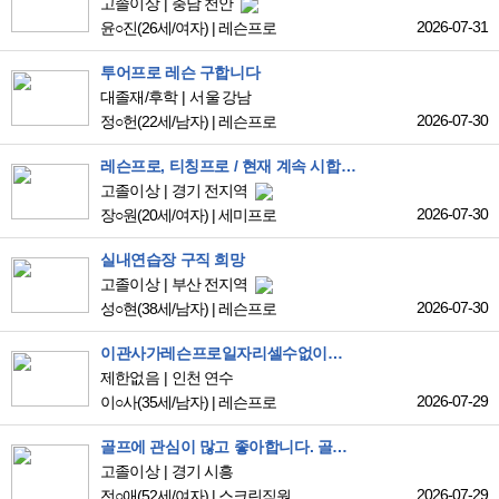
고졸이상
충남 천안
2026-07-31
윤○진
(26세/여자)
|
레슨프로
투어프로 레슨 구합니다
대졸재/후학
서울 강남
2026-07-30
정○헌
(22세/남자)
|
레슨프로
레슨프로, 티칭프로 / 현재 계속 시합을 뛰고있는 실력이 녹슬지 않는 선수입니다.
고졸이상
경기 전지역
2026-07-30
장○원
(20세/여자)
|
세미프로
실내연습장 구직 희망
고졸이상
부산 전지역
2026-07-30
성○현
(38세/남자)
|
레슨프로
이관사가레슨프로일자리셀수없이구합니다
제한없음
인천 연수
2026-07-29
이○사
(35세/남자)
|
레슨프로
골프에 관심이 많고 좋아합니다. 골프 관련일을 찾고 있습니다.
고졸이상
경기 시흥
2026-07-29
전○애
(52세/여자)
|
스크린직원