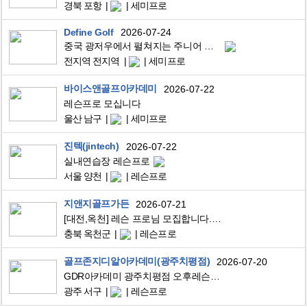
경북 포항
세미프로
Define Golf
2026-07-24
중국 광저우에서 펼쳐지는 주니어 육성의 미래, 그 여정에 함께할 프로님을 찾습니다.
전지역 전지역
세미프로
바이스앤골프아카데미
2026-07-22
레슨프로 모십니다
울산 남구
세미프로
진텍(jintech)
2026-07-22
실내연습장 레슨프로
서울 양천
레슨프로
지앤지골프가든
2026-07-21
[대전,옥천] 레슨 프로님 모집합니다.(G&G골프가든)
충북 옥천군
레슨프로
골프존지디알아카데미(광주치평점)
2026-07-20
GDR아카데미 광주치평점 오후레슨프로님 채용합니다.
광주 서구
레슨프로