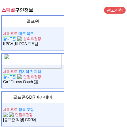
스페셜
구인정보
광고신청
골프원
세미프로
대구 북구
협의후결정
KPGA ,KLPGA 프로님 구인 합니다
세미프로
전지역 전지역
면접후결정
Golf Fitness Coach (골프 피트니스 코치)
골프존GDR아카데미
세미프로
경북 포항
면접후결정
[골프존 직영] GDR아카데미 포항우현점에서 오후 프로님 모십니다.