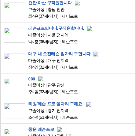
천안 아산 구직원합니다
고졸이상
충남 천안
최○은
(37세/남자)
세미프로
레슨프로입니다.구직원합니다.
대졸이상
서울 전지역
백○훈
(36세/남자)
레슨프로
대구 내 오전레슨 일자리 구합니다
대졸이상
대구 전지역
장○영
(31세/남자)
세미프로
000
대졸이상
광주 광산
주○일
(32세/남자)
레슨프로
티칭/레슨 프로 일자리 구해요.
고졸이상
경기 전지역
조○덕
(53세/남자)
레슨프로
창원 레슨프로