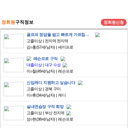
정회원
구직정보
정회원신청
골프의 정답을 쉽고 빠르게 가르칩니다.
고졸이상
전지역 전지역
김○홍
(57세/남자)
세미프로
레슨프로 구직
대졸이상
대구 수성
이○철
(49세/남자)
레슨프로
신입캐디 지원하고 싶습니다
고졸이상
경북 구미
이○휴
(34세/남자)
캐디
실내연습장 구직 희망
고졸이상
부산 전지역
성○현
(38세/남자)
레슨프로