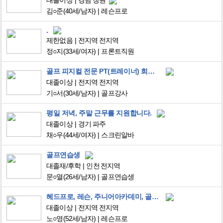
대졸이상
경남 창원
김○준
(40세/남자)
레슨프로
.
제한없음
전지역 전지역
정○지
(33세/여자)
프론트직원
골프 피지컬 전문 PT(트레이너) 희망합니다.
대졸이상
전지역 전지역
기○서
(30세/남자)
골프강사
평일 저녁, 주말 근무를 지원합니다.
대졸이상
경기 파주
채○우
(44세/여자)
스크린알바
골프연습생
대졸재/후학
인천 전지역
문○열
(26세/남자)
골프연습생
헤드프로, 레슨, 주니어아카데미, 골프장운영
대졸이상
전지역 전지역
노○영
(52세/남자)
레슨프로