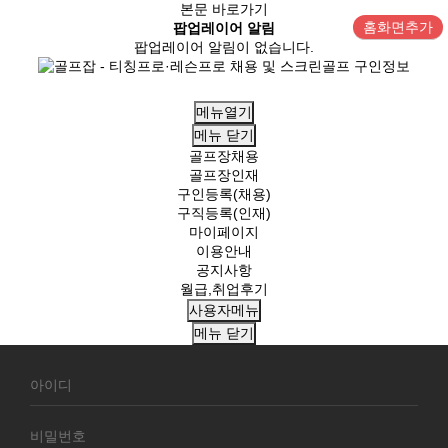
본문 바로가기
홈화면추가
팝업레이어 알림
팝업레이어 알림이 없습니다.
메뉴열기
메뉴
닫기
골프장채용
골프장인재
구인등록(채용)
구직등록(인재)
마이페이지
이용안내
공지사항
월급,취업후기
사용자메뉴
메뉴
닫기
회
원
로
그