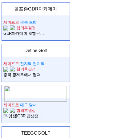
골프존GDR아카데미
세미프로
경북 포항
협의후결정
GDR아카데미 포항우현점(직영점) 오전프로님 구합니다.
Define Golf
세미프로
전지역 전지역
협의후결정
중국 광저우에서 펼쳐지는 주니어 육성의 미래, 그 여정에 함께할 프로님을 찾습니다.
세미프로
대구 달서
협의후결정
[직영점]GDR 감삼점 오후레슨프로 구인 합니다.
TEEGOGOLF