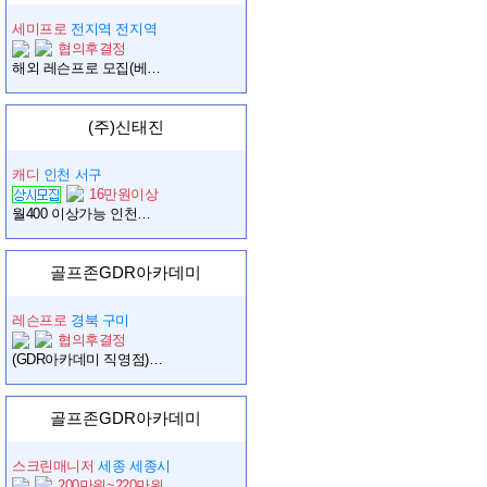
세미프로
전지역 전지역
협의후결정
해외 레슨프로 모집(베트남 하노이)
(주)신태진
캐디
인천 서구
16만원이상
월400 이상가능 인천국제컨트리클럽 골프캐디 모집 신입환영 주부가능
골프존GDR아카데미
레슨프로
경북 구미
협의후결정
(GDR아카데미 직영점)구미 구포점 레슨프로 모집합니다.(회원수 500명 이상)
골프존GDR아카데미
스크린매니저
세종 세종시
200만원~220만원