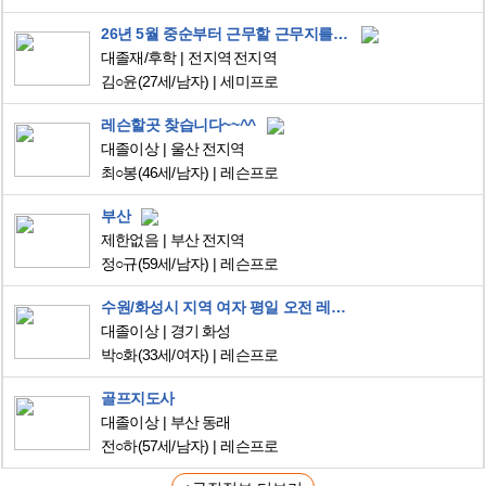
26년 5월 중순부터 근무할 근무지를 찾고있습니다
대졸재/후학
전지역 전지역
김○윤
(27세/남자)
세미프로
레슨할곳 찾습니다~~^^
대졸이상
울산 전지역
최○봉
(46세/남자)
레슨프로
부산
제한없음
부산 전지역
정○규
(59세/남자)
레슨프로
수원/화성시 지역 여자 평일 오전 레슨 구직 희망합니다
대졸이상
경기 화성
박○화
(33세/여자)
레슨프로
골프지도사
대졸이상
부산 동래
전○하
(57세/남자)
레슨프로