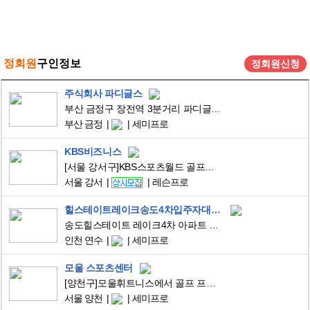
정회원
구인정보
정회원신청
주식회사 파디글스
부산 금정구 장전역 3분거리 파디글스 골프연습장에서 함께 동행할 프로님 모집합니다.
부산 금정
세미프로
KBS비즈니스
[서울 강서구]KBS스포츠월드 골프장 강사 채용
서울 강서
레슨프로
힐스테이트레이크송도4차입주자대표회의
송도힐스테이트 레이크4차 아파트 커뮤니티센터 골프 프리랜서 프로(종일 또는 오후) 구인
인천 연수
세미프로
모울 스포츠센터
[양천구]모울휘트니스에서 골프 프로님을 모십니다!
서울 양천
세미프로