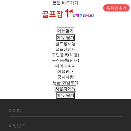
본문 바로가기
홈화면추가
메뉴열기
메뉴
닫기
골프장채용
골프장인재
구인등록(채용)
구직등록(인재)
마이페이지
이용안내
공지사항
월급,취업후기
사용자메뉴
메뉴
닫기
회
원
로
그
인