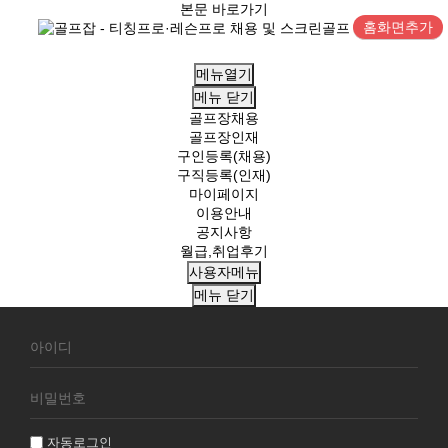
본문 바로가기
홈화면추가
메뉴열기
메뉴
닫기
골프장채용
골프장인재
구인등록(채용)
구직등록(인재)
마이페이지
이용안내
공지사항
월급,취업후기
사용자메뉴
메뉴
닫기
회
원
로
그
인
자동로그인