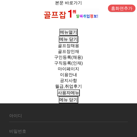
본문 바로가기
홈화면추가
메뉴열기
메뉴
닫기
골프장채용
골프장인재
구인등록(채용)
구직등록(인재)
마이페이지
이용안내
공지사항
월급,취업후기
사용자메뉴
메뉴
닫기
회
원
로
그
인