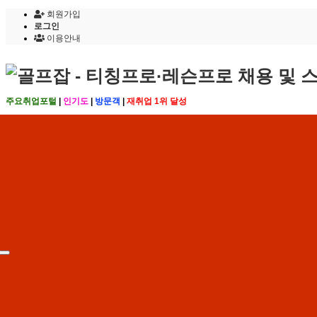
회원가입
로그인
이용안내
주요취업포털
|
인기도
|
방문객
|
재취업 1위 달성