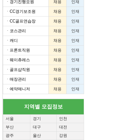
ㆍ
경기진행요원
채용
인재
ㆍ
CC경기보조원
채용
인재
ㆍ
CC골프연습장
채용
인재
ㆍ
코스관리
채용
인재
ㆍ
캐디
채용
인재
ㆍ
프론트직원
채용
인재
ㆍ
웨이츄레스
채용
인재
ㆍ
골프샵직원
채용
인재
ㆍ
매장관리
채용
인재
ㆍ
예약매니저
채용
인재
지역별 모집정보
서울
경기
인천
부산
대구
대전
광주
울산
강원