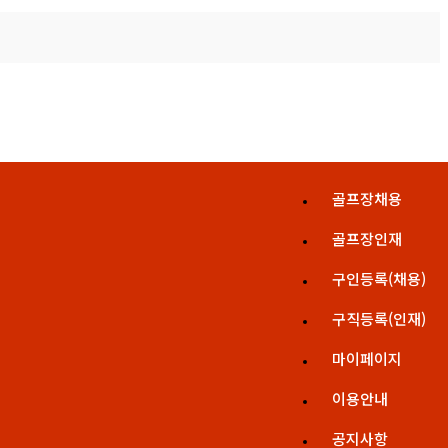
골프장채용
골프장인재
구인등록(채용)
구직등록(인재)
마이페이지
이용안내
공지사항