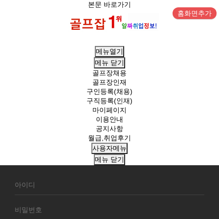
본문 바로가기
홈화면추가
메뉴열기
메뉴
닫기
골프장채용
골프장인재
구인등록(채용)
구직등록(인재)
마이페이지
이용안내
공지사항
월급,취업후기
사용자메뉴
메뉴
닫기
회
원
로
그
인