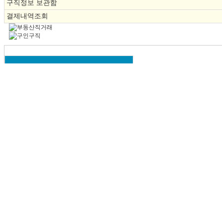
구직정보 보관함
결제내역조회
분야별 구인/구직
ㆍ
세미프로
채용
인재
ㆍ
레슨프로
채용
인재
ㆍ
티칭프로
채용
인재
ㆍ
골프강사
채용
인재
ㆍ
실외레슨프로
채용
인재
ㆍ
스크린레슨
채용
인재
ㆍ
스크린매니저
채용
인재
ㆍ
스크린직원
채용
인재
ㆍ
스크린알바
채용
인재