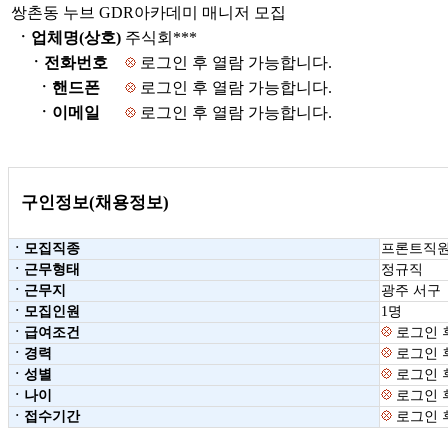
쌍촌동 누브 GDR아카데미 매니저 모집
ㆍ업체명(상호)
주식회***
ㆍ전화번호
로그인 후 열람 가능합니다.
ㆍ핸드폰
로그인 후 열람 가능합니다.
ㆍ이메일
로그인 후 열람 가능합니다.
구인정보(채용정보)
ㆍ모집직종
프론트직원
ㆍ근무형태
정규직
ㆍ근무지
광주 서구
ㆍ모집인원
1명
ㆍ급여조건
로그인 
ㆍ경력
로그인 
ㆍ성별
로그인 
ㆍ나이
로그인 
ㆍ접수기간
로그인 