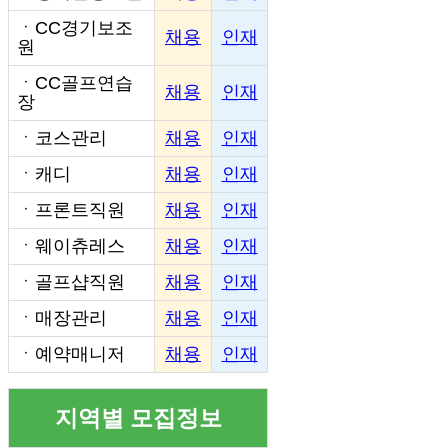
ㆍ
CC경기보조
채용
인재
원
ㆍ
CC골프연습
채용
인재
장
ㆍ
코스관리
채용
인재
ㆍ
캐디
채용
인재
ㆍ
프론트직원
채용
인재
ㆍ
웨이츄레스
채용
인재
ㆍ
골프샵직원
채용
인재
ㆍ
매장관리
채용
인재
ㆍ
예약매니저
채용
인재
지역별 모집정보