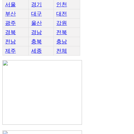
서울
경기
인천
부산
대구
대전
광주
울산
강원
경북
경남
전북
전남
충북
충남
제주
세종
전체