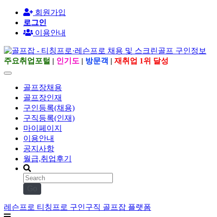
회원가입
로그인
이용안내
주요취업포털
|
인기도
|
방문객
|
재취업 1위 달성
골프장채용
골프장인재
구인등록(채용)
구직등록(인재)
마이페이지
이용안내
공지사항
월급,취업후기
Go
레슨프로 티칭프로 구인구직 골프잡 플랫폼