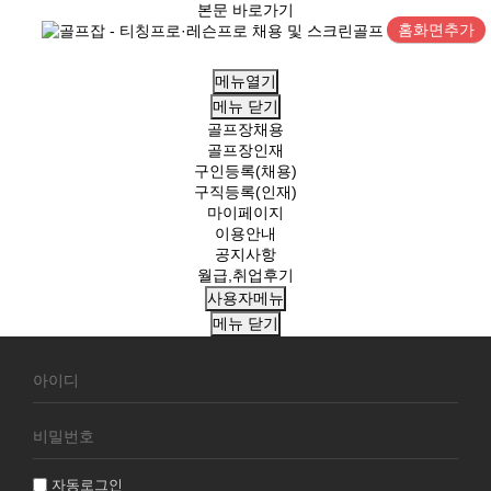
본문 바로가기
홈화면추가
메뉴열기
메뉴
닫기
골프장채용
골프장인재
구인등록(채용)
구직등록(인재)
마이페이지
이용안내
공지사항
월급,취업후기
사용자메뉴
메뉴
닫기
회
원
로
그
인
자동로그인