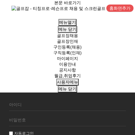
본문 바로가기
홈화면추가
메뉴열기
메뉴
닫기
골프장채용
골프장인재
구인등록(채용)
구직등록(인재)
마이페이지
이용안내
공지사항
월급,취업후기
사용자메뉴
메뉴
닫기
회
원
로
그
인
자동로그인