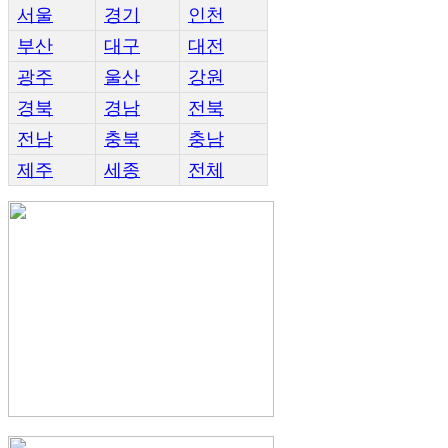
서울
경기
인천
부산
대구
대전
광주
울산
강원
경북
경남
전북
전남
충북
충남
제주
세종
전체