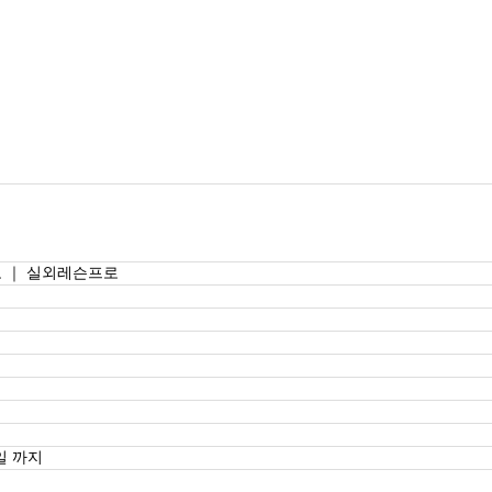
 ｜ 실외레슨프로
1일 까지