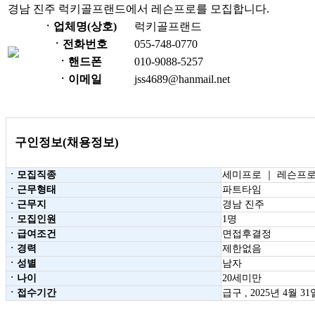
경남 진주 럭키골프랜드에서 레슨프로를 모집합니다.
ㆍ업체명(상호)
럭키골프랜드
ㆍ전화번호
055-748-0770
ㆍ핸드폰
010-9088-5257
ㆍ이메일
jss4689@hanmail.net
구인정보(채용정보)
ㆍ모집직종
세미프로 ｜ 레슨프로
ㆍ근무형태
파트타임
ㆍ근무지
경남 진주
ㆍ모집인원
1명
ㆍ급여조건
면접후결정
ㆍ경력
제한없음
ㆍ성별
남자
ㆍ나이
20세미만
ㆍ접수기간
급구 , 2025년 4월 3