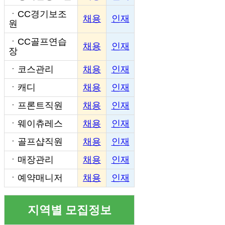
ㆍ
CC경기보조
채용
인재
원
ㆍ
CC골프연습
채용
인재
장
ㆍ
코스관리
채용
인재
ㆍ
캐디
채용
인재
ㆍ
프론트직원
채용
인재
ㆍ
웨이츄레스
채용
인재
ㆍ
골프샵직원
채용
인재
ㆍ
매장관리
채용
인재
ㆍ
예약매니저
채용
인재
지역별 모집정보