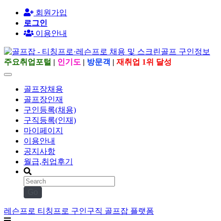
회원가입
로그인
이용안내
주요취업포털
|
인기도
|
방문객
|
재취업 1위 달성
골프장채용
골프장인재
구인등록(채용)
구직등록(인재)
마이페이지
이용안내
공지사항
월급,취업후기
Go
레슨프로 티칭프로 구인구직 골프잡 플랫폼