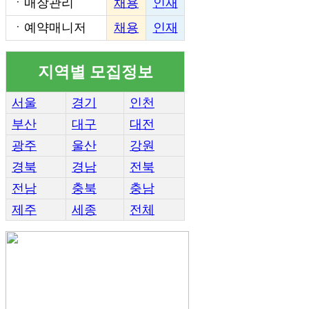
ㆍ
매장관리
채용
인재
ㆍ
예약매니저
채용
인재
지역별 모집정보
서울
경기
인천
부산
대구
대전
광주
울산
강원
경북
경남
전북
전남
충북
충남
제주
세종
전체