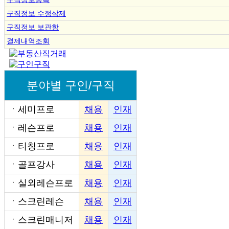
구직정보 수정삭제
구직정보 보관함
결제내역조회
분야별 구인/구직
ㆍ
세미프로
채용
인재
ㆍ
레슨프로
채용
인재
ㆍ
티칭프로
채용
인재
ㆍ
골프강사
채용
인재
ㆍ
실외레슨프로
채용
인재
ㆍ
스크린레슨
채용
인재
ㆍ
스크린매니저
채용
인재