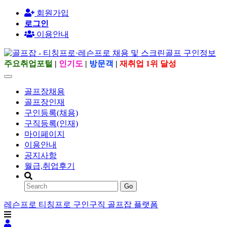
회원가입
로그인
이용안내
주요취업포털
|
인기도
|
방문객
|
재취업 1위 달성
골프장채용
골프장인재
구인등록(채용)
구직등록(인재)
마이페이지
이용안내
공지사항
월급,취업후기
Go
레슨프로 티칭프로 구인구직 골프잡 플랫폼