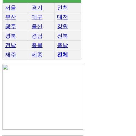
서울
경기
인천
부산
대구
대전
광주
울산
강원
경북
경남
전북
전남
충북
충남
제주
세종
전체