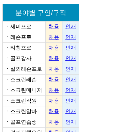
분야별 구인/구직
ㆍ
세미프로
채용
인재
ㆍ
레슨프로
채용
인재
ㆍ
티칭프로
채용
인재
ㆍ
골프강사
채용
인재
ㆍ
실외레슨프로
채용
인재
ㆍ
스크린레슨
채용
인재
ㆍ
스크린매니저
채용
인재
ㆍ
스크린직원
채용
인재
ㆍ
스크린알바
채용
인재
ㆍ
골프연습생
채용
인재