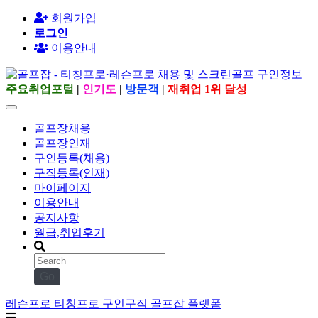
회원가입
로그인
이용안내
주요취업포털
|
인기도
|
방문객
|
재취업 1위 달성
골프장채용
골프장인재
구인등록(채용)
구직등록(인재)
마이페이지
이용안내
공지사항
월급,취업후기
Go
레슨프로 티칭프로 구인구직 골프잡 플랫폼