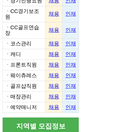
ㆍ
경기진행요원
채용
인재
ㆍ
CC경기보조
채용
인재
원
ㆍ
CC골프연습
채용
인재
장
ㆍ
코스관리
채용
인재
ㆍ
캐디
채용
인재
ㆍ
프론트직원
채용
인재
ㆍ
웨이츄레스
채용
인재
ㆍ
골프샵직원
채용
인재
ㆍ
매장관리
채용
인재
ㆍ
예약매니저
채용
인재
지역별 모집정보