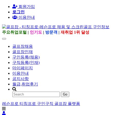
회원가입
로그인
이용안내
주요취업포털
|
인기도
|
방문객
|
재취업 1위 달성
골프장채용
골프장인재
구인등록(채용)
구직등록(인재)
마이페이지
이용안내
공지사항
월급,취업후기
Go
레슨프로 티칭프로 구인구직 골프잡 플랫폼