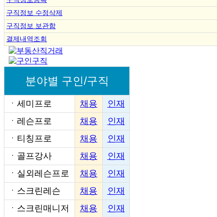
구직정보 수정삭제
구직정보 보관함
결제내역조회
분야별 구인/구직
ㆍ
세미프로
채용
인재
ㆍ
레슨프로
채용
인재
ㆍ
티칭프로
채용
인재
ㆍ
골프강사
채용
인재
ㆍ
실외레슨프로
채용
인재
ㆍ
스크린레슨
채용
인재
ㆍ
스크린매니저
채용
인재