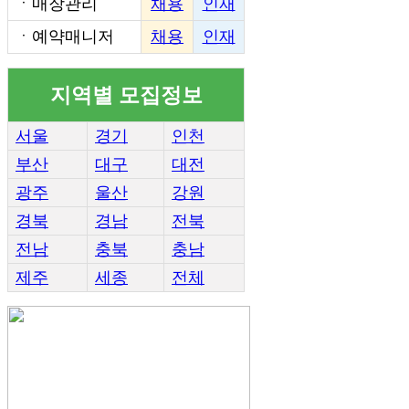
ㆍ
매장관리
채용
인재
ㆍ
예약매니저
채용
인재
지역별 모집정보
서울
경기
인천
부산
대구
대전
광주
울산
강원
경북
경남
전북
전남
충북
충남
제주
세종
전체