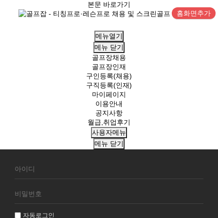
본문 바로가기
홈화면추가
메뉴열기
메뉴
닫기
골프장채용
골프장인재
구인등록(채용)
구직등록(인재)
마이페이지
이용안내
공지사항
월급,취업후기
사용자메뉴
메뉴
닫기
회
원
로
그
인
자동로그인