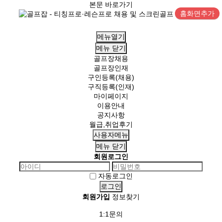
본문 바로가기
홈화면추가
메뉴열기
메뉴
닫기
골프장채용
골프장인재
구인등록(채용)
구직등록(인재)
마이페이지
이용안내
공지사항
월급,취업후기
사용자메뉴
메뉴
닫기
회원로그인
자동로그인
회원가입
정보찾기
1:1문의