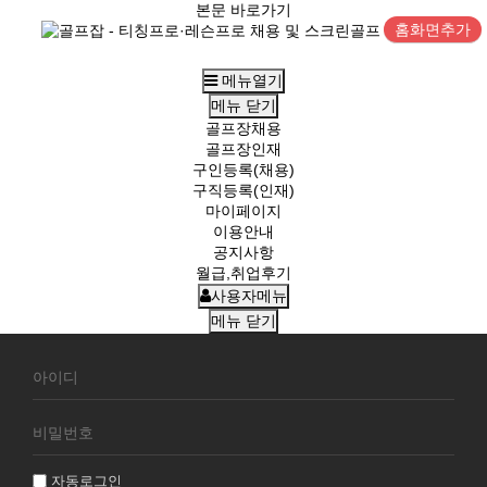
본문 바로가기
홈화면추가
메뉴열기
메뉴
닫기
골프장채용
골프장인재
구인등록(채용)
구직등록(인재)
마이페이지
이용안내
공지사항
월급,취업후기
사용자메뉴
메뉴
닫기
회
원
로
그
인
자동로그인