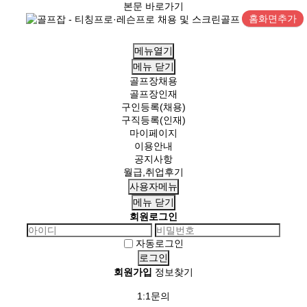
본문 바로가기
홈화면추가
메뉴열기
메뉴
닫기
골프장채용
골프장인재
구인등록(채용)
구직등록(인재)
마이페이지
이용안내
공지사항
월급,취업후기
사용자메뉴
메뉴
닫기
회원로그인
자동로그인
회원가입
정보찾기
1:1문의