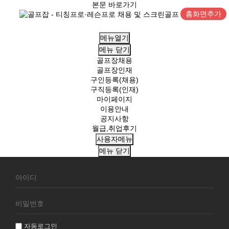
본문 바로가기
홈화면추가
메뉴열기
메뉴
닫기
골프장채용
골프장인재
구인등록(채용)
구직등록(인재)
마이페이지
이용안내
공지사항
월급,취업후기
사용자메뉴
메뉴
닫기
회
원
로
그
인
자동로그인