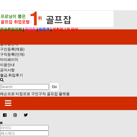
주요취업포털
|
인기도
|
방문객
|
재취업 1위 달성
골프장채용
골프장인재
구인등록(채용)
구직등록(인재)
마이페이지
이용안내
공지사항
월급,취업후기
Go
레슨프로 티칭프로 구인구직 골프잡 플랫폼