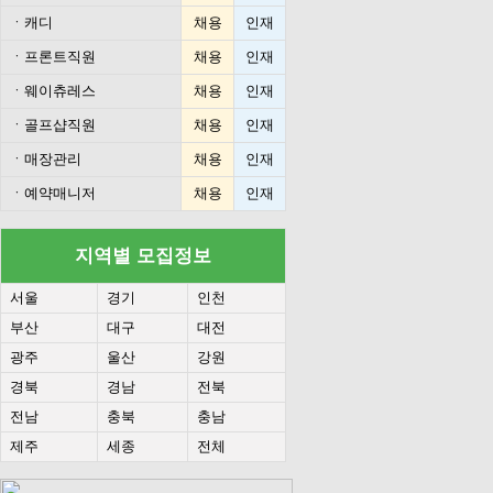
ㆍ
캐디
채용
인재
ㆍ
프론트직원
채용
인재
ㆍ
웨이츄레스
채용
인재
ㆍ
골프샵직원
채용
인재
ㆍ
매장관리
채용
인재
ㆍ
예약매니저
채용
인재
지역별 모집정보
서울
경기
인천
부산
대구
대전
광주
울산
강원
경북
경남
전북
전남
충북
충남
제주
세종
전체