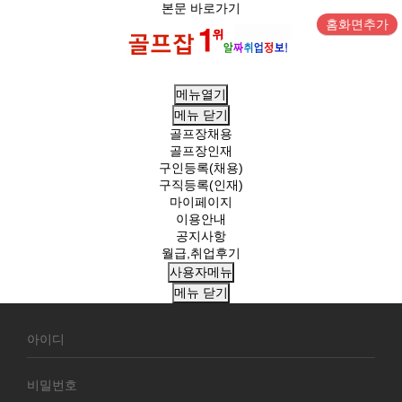
본문 바로가기
홈화면추가
메뉴열기
메뉴
닫기
골프장채용
골프장인재
구인등록(채용)
구직등록(인재)
마이페이지
이용안내
공지사항
월급,취업후기
사용자메뉴
메뉴
닫기
회
원
로
그
인