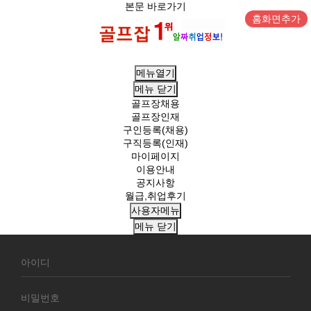
본문 바로가기
홈화면추가
메뉴열기
메뉴
닫기
골프장채용
골프장인재
구인등록(채용)
구직등록(인재)
마이페이지
이용안내
공지사항
월급,취업후기
사용자메뉴
메뉴
닫기
회
원
로
그
인