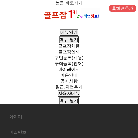
본문 바로가기
홈화면추가
메뉴열기
메뉴
닫기
골프장채용
골프장인재
구인등록(채용)
구직등록(인재)
마이페이지
이용안내
공지사항
월급,취업후기
사용자메뉴
메뉴
닫기
회
원
로
그
인