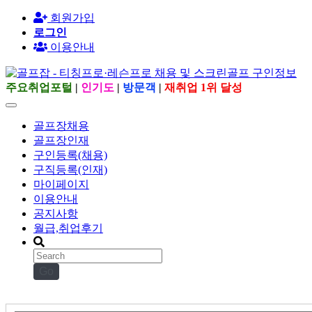
회원가입
로그인
이용안내
주요취업포털
|
인기도
|
방문객
|
재취업 1위 달성
골프장채용
골프장인재
구인등록(채용)
구직등록(인재)
마이페이지
이용안내
공지사항
월급,취업후기
Go