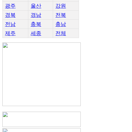
광주
울산
강원
경북
경남
전북
전남
충북
충남
제주
세종
전체