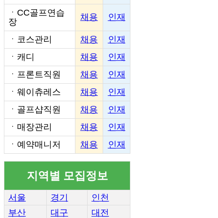
ㆍ
CC골프연습
채용
인재
장
ㆍ
코스관리
채용
인재
ㆍ
캐디
채용
인재
ㆍ
프론트직원
채용
인재
ㆍ
웨이츄레스
채용
인재
ㆍ
골프샵직원
채용
인재
ㆍ
매장관리
채용
인재
ㆍ
예약매니저
채용
인재
지역별 모집정보
서울
경기
인천
부산
대구
대전