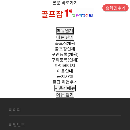
본문 바로가기
홈화면추가
메뉴열기
메뉴
닫기
골프장채용
골프장인재
구인등록(채용)
구직등록(인재)
마이페이지
이용안내
공지사항
월급,취업후기
사용자메뉴
메뉴
닫기
회
원
로
그
인