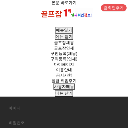
본문 바로가기
홈화면추가
메뉴열기
메뉴
닫기
골프장채용
골프장인재
구인등록(채용)
구직등록(인재)
마이페이지
이용안내
공지사항
월급,취업후기
사용자메뉴
메뉴
닫기
회
원
로
그
인