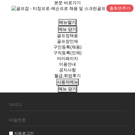
본문 바로가기
홈화면추가
메뉴열기
메뉴
닫기
골프장채용
골프장인재
구인등록(채용)
구직등록(인재)
마이페이지
이용안내
공지사항
월급,취업후기
사용자메뉴
메뉴
닫기
회
원
로
그
인
자동로그인