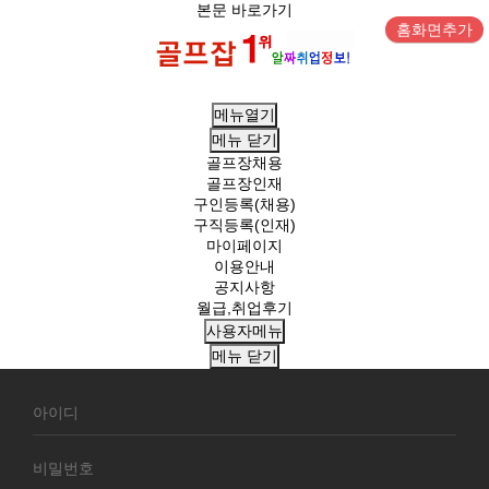
본문 바로가기
홈화면추가
메뉴열기
메뉴
닫기
골프장채용
골프장인재
구인등록(채용)
구직등록(인재)
마이페이지
이용안내
공지사항
월급,취업후기
사용자메뉴
메뉴
닫기
회
원
로
그
인