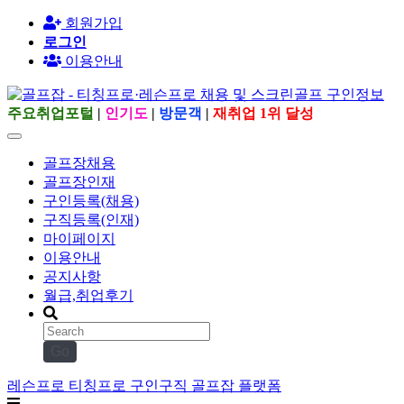
회원가입
로그인
이용안내
주요취업포털
|
인기도
|
방문객
|
재취업 1위 달성
골프장채용
골프장인재
구인등록(채용)
구직등록(인재)
마이페이지
이용안내
공지사항
월급,취업후기
Go
레슨프로 티칭프로 구인구직 골프잡 플랫폼