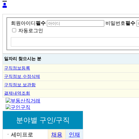
회원아이디
필수
비밀번호
필수
자동로그인
일자리 찾으시는 분
구직정보등록
구직정보 수정삭제
구직정보 보관함
결제내역조회
분야별 구인/구직
ㆍ
세미프로
채용
인재