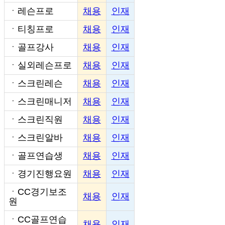
ㆍ
레슨프로
채용
인재
ㆍ
티칭프로
채용
인재
ㆍ
골프강사
채용
인재
ㆍ
실외레슨프로
채용
인재
ㆍ
스크린레슨
채용
인재
ㆍ
스크린매니저
채용
인재
ㆍ
스크린직원
채용
인재
ㆍ
스크린알바
채용
인재
ㆍ
골프연습생
채용
인재
ㆍ
경기진행요원
채용
인재
ㆍ
CC경기보조
채용
인재
원
ㆍ
CC골프연습
채용
인재