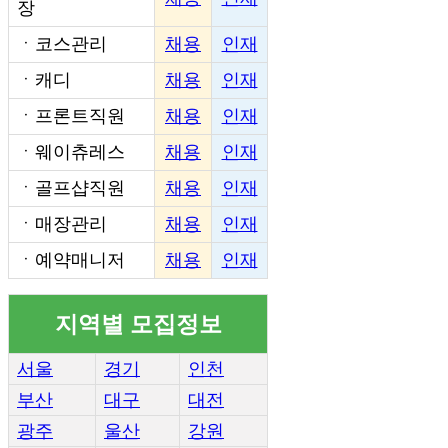
장
ㆍ
코스관리
채용
인재
ㆍ
캐디
채용
인재
ㆍ
프론트직원
채용
인재
ㆍ
웨이츄레스
채용
인재
ㆍ
골프샵직원
채용
인재
ㆍ
매장관리
채용
인재
ㆍ
예약매니저
채용
인재
지역별 모집정보
서울
경기
인천
부산
대구
대전
광주
울산
강원