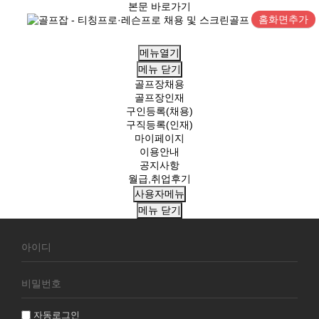
본문 바로가기
홈화면추가
메뉴열기
메뉴
닫기
골프장채용
골프장인재
구인등록(채용)
구직등록(인재)
마이페이지
이용안내
공지사항
월급,취업후기
사용자메뉴
메뉴
닫기
회
원
로
그
인
자동로그인